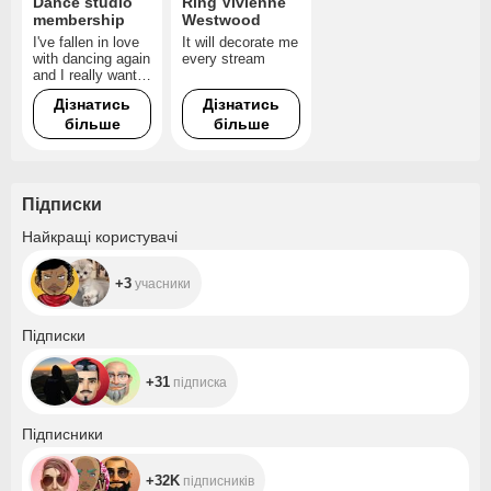
Dance studio
Ring Vivienne
membership
Westwood
I've fallen in love
It will decorate me
with dancing again
every stream
and I really want
you to pay for my
Дізнатись
Дізнатись
yearly
більше
більше
membership to a
dance studio.
Підписки
+3
Найкращі користувачі
+3
учасники
+31
Підписки
+31
підписка
+32K
Підписники
+32K
підписників