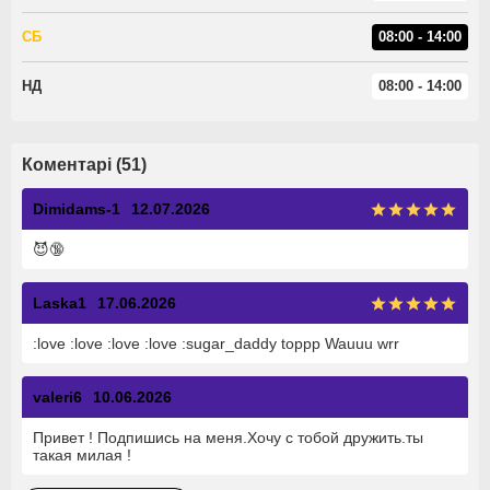
СБ
08:00 - 14:00
НД
08:00 - 14:00
Коментарі (51)
Dimidams-1
12.07.2026
😈🔞
Laska1
17.06.2026
:love :love :love :love :sugar_daddy toppp Wauuu wrr
valeri6
10.06.2026
Привет ! Подпишись на меня.Хочу с тобой дружить.ты
такая милая !