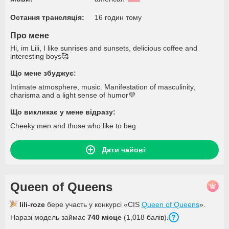
Остання трансляція:
16 годин тому
Про мене
Hi, im Lili, I like sunrises and sunsets, delicious coffee and
interesting boys🥰
Що мене збуджує:
Intimate atmosphere, music. Manifestation of masculinity,
charisma and a light sense of humor💜
Що викликає у мене відразу:
Cheeky men and those who like to beg
Дати чайові
Queen of Queens
lili-roze
бере участь у конкурсі «CIS
Queen of Queens
».
Наразі модель займає
740 місце
(1,018 балів).