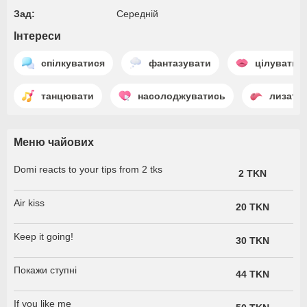
Зад:
Середній
Інтереси
спілкуватися
фантазувати
цілуватис
танцювати
насолоджуватись
лизати
Меню чайових
Domi reacts to your tips from 2 tks
2 TKN
Air kiss
20 TKN
Keep it going!
30 TKN
Покажи ступні
44 TKN
If you like me