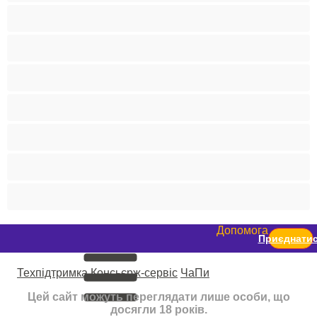
Руденькі
Світлошкірі
Середні груди
Сквірт
Старенькі
Студентки
Фетиш
Допомога
Приєднати
Техпідтримка
Консьєрж-сервіс
ЧаПи
Цей сайт можуть переглядати лише особи, що
досягли 18 років.