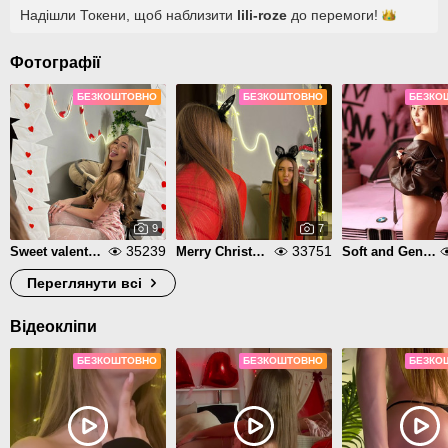
Надішли Токени, щоб наблизити
lili-roze
до
перемоги!
Фотографії
БЕЗКОШТОВНО
БЕЗКОШТОВНО
БЕЗКО
9
7
35239
33751
Sweet valentine
Merry Christmas ✨
Soft and Gentle
Переглянути всі
Відеокліпи
БЕЗКОШТОВНО
БЕЗКОШТОВНО
БЕЗКО