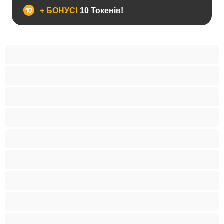
+ БОНУС!
10 Токенів!
BBW
Іграшки
Індійки
Азіатки
Анал
Арабки
Блондинки
Бондаж
Брюнетки