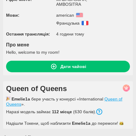
AMBOSITRA
Мови:
american
Французька
Остання трансляція:
4 години тому
Про мене
Hello, welcome to my room!
Дати чайові
Queen of Queens
Emelie1a
бере участь у конкурсі «International
Queen of
Queens
».
Наразі модель займає
112 місце
(630 балів).
Надішли Токени, щоб наблизити
Emelie1a
до
перемоги!