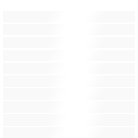
BBW
Іграшки
Індійки
Азіатки
Анал
Арабки
Блондинки
Бондаж
Брюнетки
Вагітні