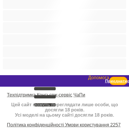
Світлошкірі
Середні груди
Сквірт
Старенькі
Студентки
Фетиш
Допомога
Приєднати
Техпідтримка
Консьєрж-сервіс
ЧаПи
Цей сайт можуть переглядати лише особи, що
досягли 18 років.
Усі моделі на цьому сайті досягли 18 років.
Політика конфіденційності
Умови користування
2257