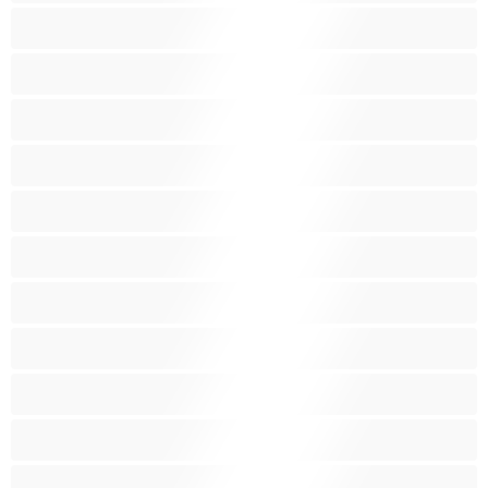
Велика дупа
Великі груди
Величезні груди
Волохаті кицьки
Груповий секс
Домогосподарки
Зрілі
Крихітки
Крихітки
Курці
Латинки