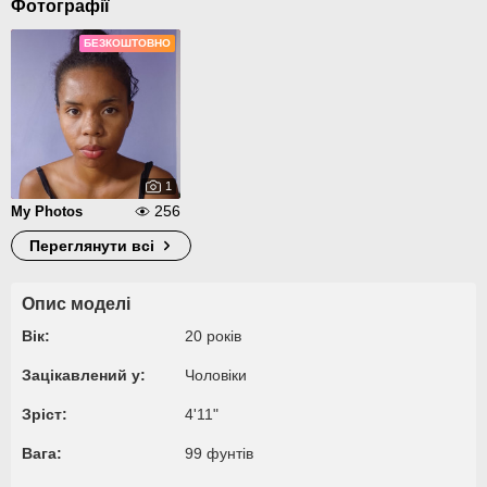
Фотографії
БЕЗКОШТОВНО
1
256
My Photos
Переглянути всі
Опис моделі
Вік:
20 років
Зацікавлений у:
Чоловіки
Зріст:
4'11"
Вага:
99 фунтів