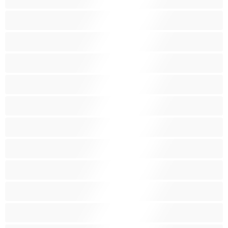
Лесбійки
Маленькі груди
Молоденькі (18+)
Мускулисті
Найкращі для привату
Негроїдна
Пишнотілі
Поголені кицьки
Порнозірки
Руденькі