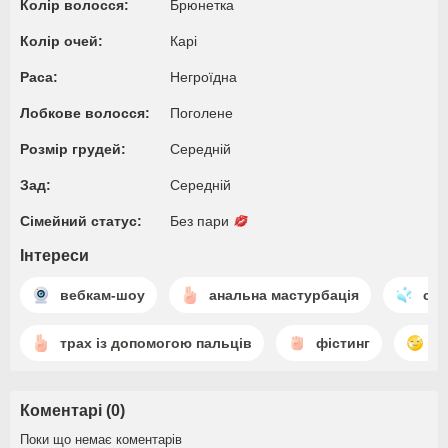
Колір волосся:
Брюнетка
Колір очей:
Карі
Раса:
Негроїдна
Лобкове волосся:
Поголене
Розмір грудей:
Середній
Зад:
Середній
Сімейний статус:
Без пари
Інтереси
вебкам-шоу
анальна мастурбація
скв
трах із допомогою пальців
фістинг
е
Коментарі (0)
Поки що немає коментарів